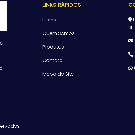
LINKS RÁPIDOS
C
Home
R
SP
Quem Somos
ta
Produtos
Contato
a
Mapa do Site
eservados