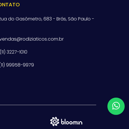
ONTATO
ua do Gasômetro, 683 - Brás, São Paulo -
vendas@rodiziaticos.com.br
(11) 3227-1010
(11) 99958-9979