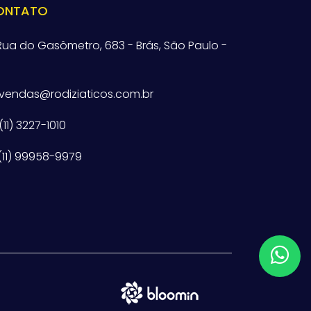
ONTATO
ua do Gasômetro, 683 - Brás, São Paulo -
vendas@rodiziaticos.com.br
(11) 3227-1010
(11) 99958-9979