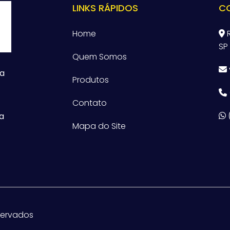
LINKS RÁPIDOS
C
Home
R
SP
Quem Somos
ta
Produtos
Contato
a
Mapa do Site
eservados